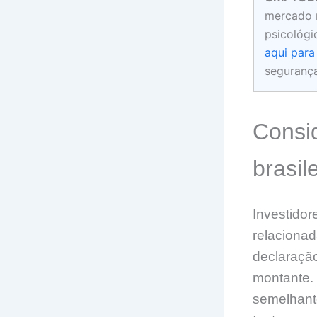
mercado m
psicológi
aqui par
segurança
Consid
brasil
Investidor
relaciona
declaraçã
montante.
semelhante