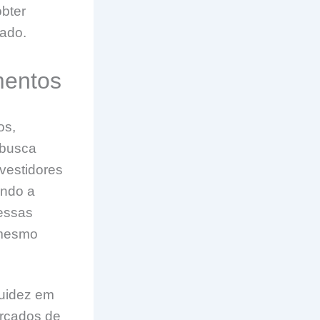
bter
cado.
mentos
os,
 busca
vestidores
ando a
essas
 mesmo
quidez em
rcados de