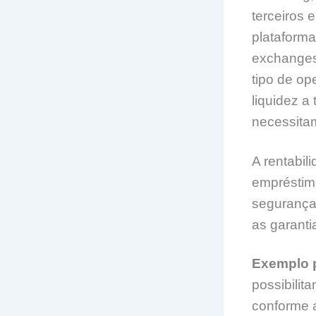
terceiros 
plataforma
exchanges
tipo de op
liquidez a
necessitam
A rentabi
empréstimo
segurança 
as garanti
Exemplo p
possibilit
conforme 