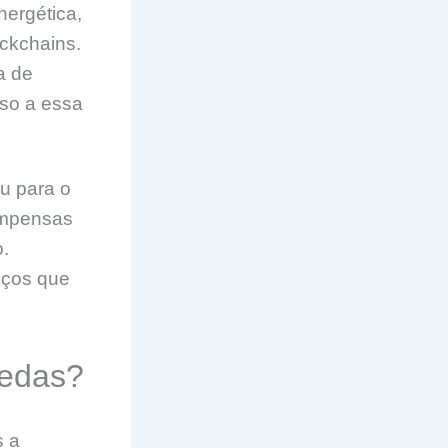
nergética,
ockchains.
a de
sso a essa
u para o
ompensas
o.
iços que
oedas?
s a