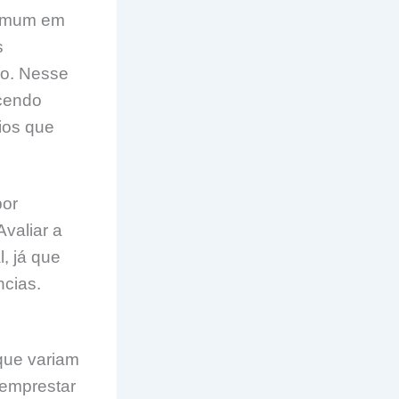
 comum em
s
mo. Nesse
ecendo
ios que
por
Avaliar a
, já que
ncias.
que variam
 emprestar