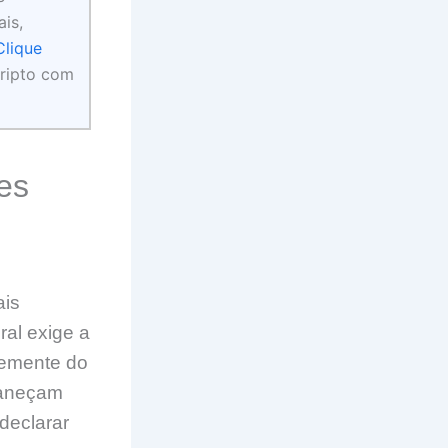
is,
Clique
ripto com
es
ais
al exige a
temente do
maneçam
declarar