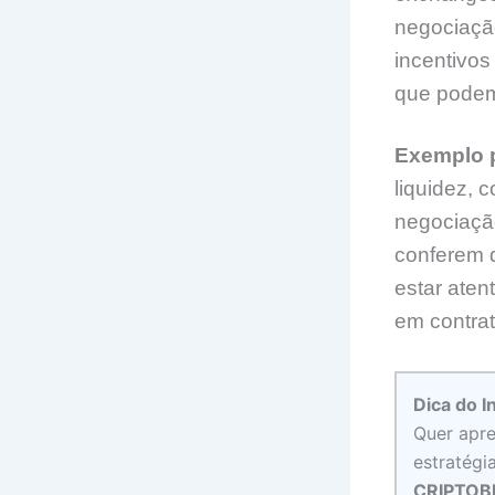
negociaçã
incentivos
que podem
Exemplo p
liquidez,
negociaçã
conferem d
estar aten
em contrat
Dica do I
Quer apre
estratégi
CRIPTOBL