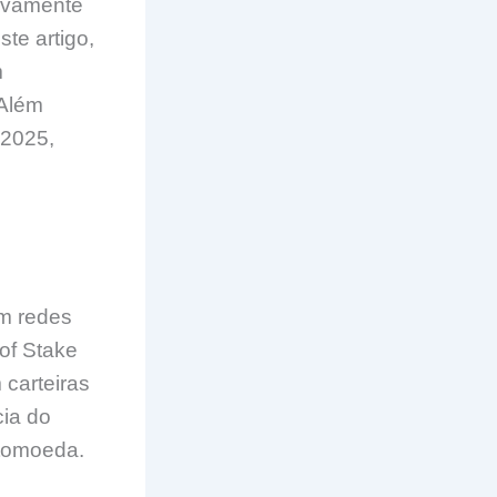
tivamente
te artigo,
m
 Além
 2025,
em redes
of Stake
 carteiras
cia do
tomoeda.