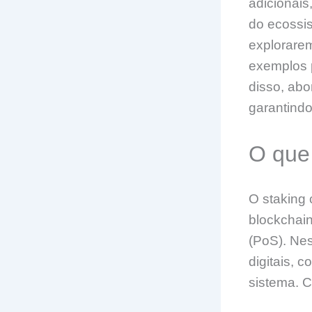
adicionais
do ecossis
explorare
exemplos p
disso, abo
garantindo
O que
O staking 
blockchai
(PoS). Nes
digitais, 
sistema. 