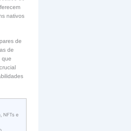
oferecem
ns nativos
pares de
as de
, que
crucial
bilidades
a, NFTs e
o