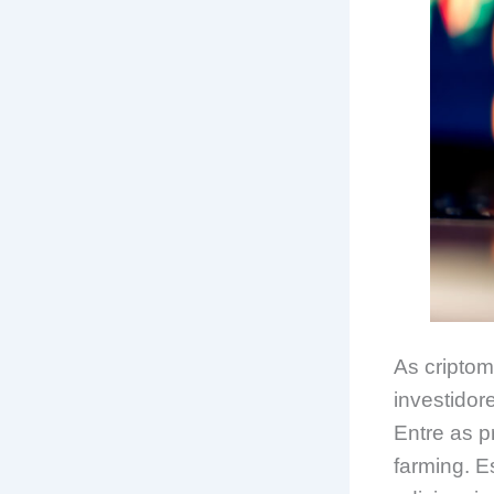
As cripto
investidor
Entre as pr
farming. 