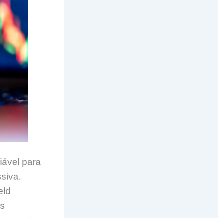
iável para
siva.
eld
os