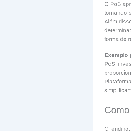
O PoS apre
tornando-s
Além diss
determina
forma de r
Exemplo p
PoS, inve
proporcion
Plataform
simplifica
Como 
O lending,