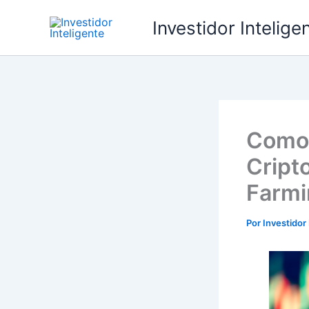
Ir
Investidor Intelige
para
o
conteúdo
Como 
Cript
Farmi
Por
Investidor