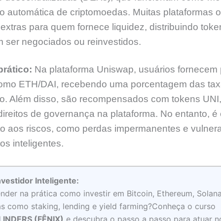
o automática de criptomoedas. Muitas plataformas 
 extras para quem fornece liquidez, distribuindo toke
 ser negociados ou reinvestidos.
rático:
Na plataforma Uniswap, usuários fornecem 
 como ETH/DAI, recebendo uma porcentagem das tax
o. Além disso, são recompensados com tokens UNI
ireitos de governança na plataforma. No entanto, é 
to aos riscos, como perdas impermanentes e vulnera
os inteligentes.
nvestidor Inteligente:
nder na prática como investir em Bitcoin, Ethereum, Solan
as como staking, lending e yield farming?Conheça o curso
INDERS (FÊNIX)
e descubra o passo a passo para atuar n