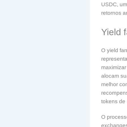
USDC, uma
retornos 
Yield
O yield fa
represent
maximizar 
alocam sua
melhor co
recompens
tokens de
O processo
exchanges