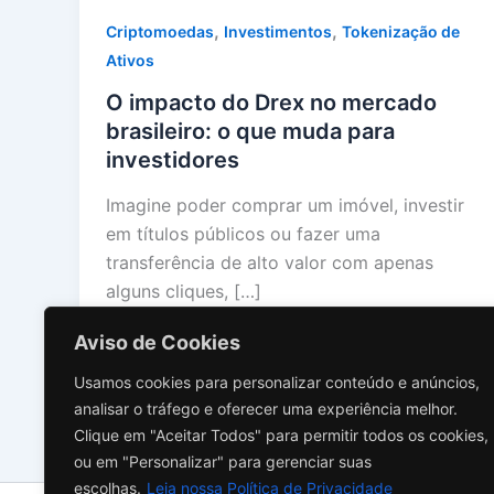
,
,
Criptomoedas
Investimentos
Tokenização de
Ativos
O impacto do Drex no mercado
brasileiro: o que muda para
investidores
Imagine poder comprar um imóvel, investir
em títulos públicos ou fazer uma
transferência de alto valor com apenas
alguns cliques, […]
Aviso de Cookies
Usamos cookies para personalizar conteúdo e anúncios,
analisar o tráfego e oferecer uma experiência melhor.
Clique em "Aceitar Todos" para permitir todos os cookies,
ou em "Personalizar" para gerenciar suas
escolhas.
Leia nossa Política de Privacidade