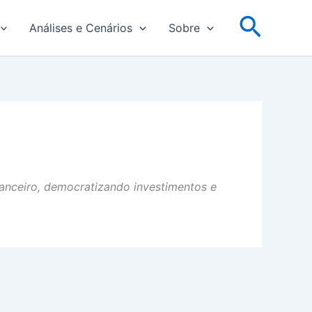
Pesqu
Análises e Cenários
Sobre
anceiro, democratizando investimentos e