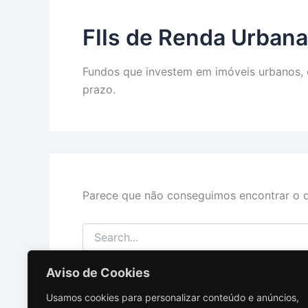
FIIs de Renda Urbana
Fundos que investem em imóveis urbanos, 
prazo.
Parece que não conseguimos encontrar o q
Pesquisar
por:
Aviso de Cookies
Usamos cookies para personalizar conteúdo e anúncios,