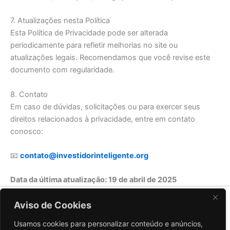
7. Atualizações nesta Política
Esta Política de Privacidade pode ser alterada
periodicamente para refletir melhorias no site ou
atualizações legais. Recomendamos que você revise este
documento com regularidade.
8. Contato
Em caso de dúvidas, solicitações ou para exercer seus
direitos relacionados à privacidade, entre em contato
conosco:
📧
contato@investidorinteligente.org
Data da última atualização: 19 de abril de 2025
Sobre Nós
Aviso de Cookies
Contato
Usamos cookies para personalizar conteúdo e anúncios,
Política de Privacidade