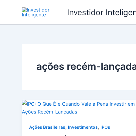
Ir
Investidor Intelige
para
o
conteúdo
ações recém-lançad
,
,
Ações Brasileiras
Investimentos
IPOs