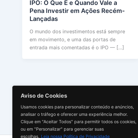
IPO: O Que É e Quando Vale a
Pena Investir em Ações Recém-
Lançadas
O mundo dos investimentos está sempre
em movimento, e uma das portas de
entrada mais comentadas é o IPO — […]
Aviso de Cookies
Usamos cookies para personalizar conteúdo e anúncios,
analisar o tráfego e oferecer uma experiência melhor.
Clique em "Aceitar Todos" para permitir todos os cookies,
ou em "Personalizar" para gerenciar suas
escolhas.
Leia nossa Política de Privacidade