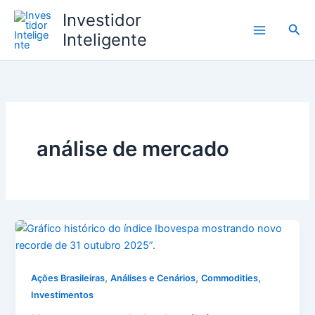
Ir
Investidor
para
Pesq
Inteligente
o
conteúdo
análise de mercado
,
,
,
Ações Brasileiras
Análises e Cenários
Commodities
Investimentos