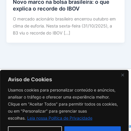
Novo marco na bolsa brasileira: o que
explica o recorde do IBOV
O mercado acionário brasileiro encerrou outubro em
clima de euforia. Nesta sexta-feira (31/10/2025), a
B3 viu o recorde do IBOV […]
Sobre Nós
Aviso de Cookies
Contato
Usamos cookies para personalizar conteúdo e anúncios,
Política de Privacidade
analisar o tráfego e oferecer uma experiência melhor.
Termos de Uso
Clique em "Aceitar Todos" para permitir todos os cookies,
Aviso Legal
ou em "Personalizar" para gerenciar suas
Instagram
escolhas.
Leia nossa Política de Privacidade
Copyright © 2026 Investidor Inteligente | Powered by
Tema Astra