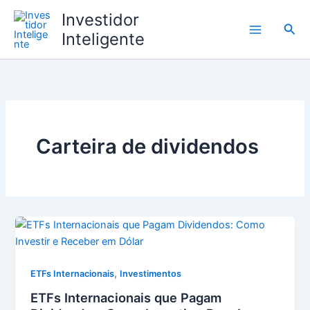
Ir
Investidor
para
Pesq
Inteligente
o
conteúdo
Carteira de dividendos
,
ETFs Internacionais
Investimentos
ETFs Internacionais que Pagam