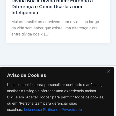
Dívida Boa x Dívida Ruim: Entenda a
Diferença e Como Usá-las com
Inteligência
Muitos brasileiros convivem com dívidas ao longo
da vida sem saber que existe uma diferença clara
entre dívida boa x […]
Sobre Nós
Aviso de Cookies
Contato
Usamos cookies para personalizar conteúdo e anúncios,
Política de Privacidade
analisar o tráfego e oferecer uma experiência melhor.
Termos de Uso
Clique em "Aceitar Todos" para permitir todos os cookies,
Aviso Legal
ou em "Personalizar" para gerenciar suas
Instagram
escolhas.
Leia nossa Política de Privacidade