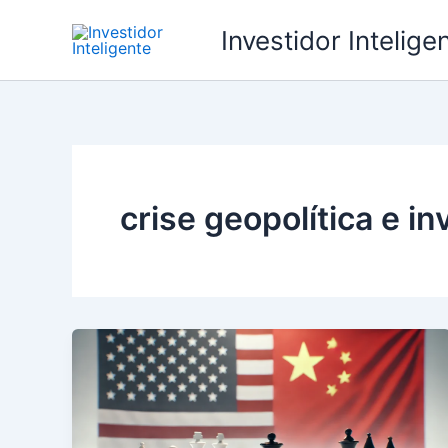
Ir
Investidor Intelige
para
o
conteúdo
crise geopolítica e i