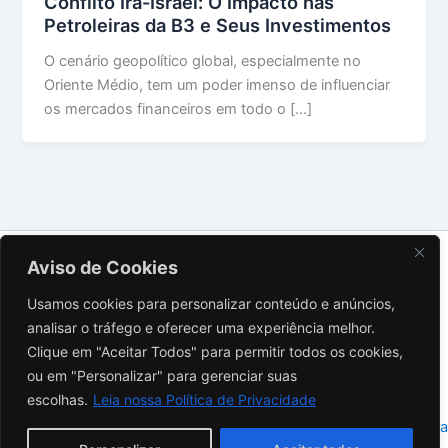
Conflito Irã-Israel: O Impacto nas
Petroleiras da B3 e Seus Investimentos
O cenário geopolítico global, especialmente no
Oriente Médio, tem um poder imenso de influenciar
os mercados financeiros em todo o […]
Sobre Nós
Aviso de Cookies
Contato
Usamos cookies para personalizar conteúdo e anúncios,
Política de Privacidade
analisar o tráfego e oferecer uma experiência melhor.
Termos de Uso
Clique em "Aceitar Todos" para permitir todos os cookies,
Aviso Legal
ou em "Personalizar" para gerenciar suas
Instagram
escolhas.
Leia nossa Política de Privacidade
Copyright © 2026 Investidor Inteligente | Powered by
Tema Astra