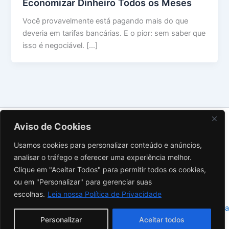
Economizar Dinheiro Todos os Meses
Você provavelmente está pagando mais do que
deveria em tarifas bancárias. E o pior: sem saber que
isso é negociável. […]
Sobre Nós
Aviso de Cookies
Contato
Usamos cookies para personalizar conteúdo e anúncios,
Política de Privacidade
analisar o tráfego e oferecer uma experiência melhor.
Termos de Uso
Clique em "Aceitar Todos" para permitir todos os cookies,
Aviso Legal
ou em "Personalizar" para gerenciar suas
Instagram
escolhas.
Leia nossa Política de Privacidade
Copyright © 2026 Investidor Inteligente | Powered by
Tema Astra
Personalizar
Aceitar todos
para WordPress