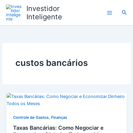
Ir
Investidor
para
Pesq
Inteligente
o
conteúdo
custos bancários
,
Controle de Gastos
Finanças
Taxas Bancárias: Como Negociar e