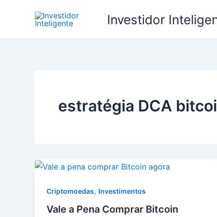
Ir
Investidor Intelige
para
o
conteúdo
estratégia DCA bitco
,
Criptomoedas
Investimentos
Vale a Pena Comprar Bitcoin