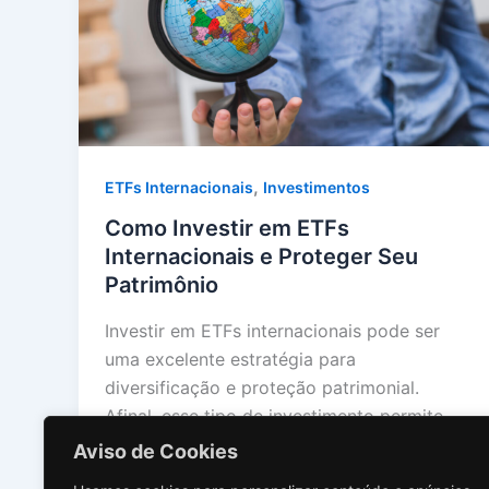
,
ETFs Internacionais
Investimentos
Como Investir em ETFs
Internacionais e Proteger Seu
Patrimônio
Investir em ETFs internacionais pode ser
uma excelente estratégia para
diversificação e proteção patrimonial.
Afinal, esse tipo de investimento permite
[…]
Aviso de Cookies