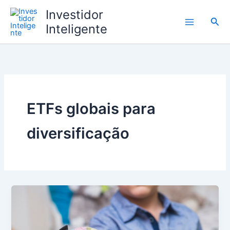
Ir
Investidor
para
Pesq
Inteligente
o
conteúdo
ETFs globais para
diversificação