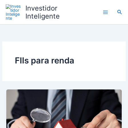
Ir
Investidor
para
Pesq
Inteligente
o
conteúdo
FIIs para renda