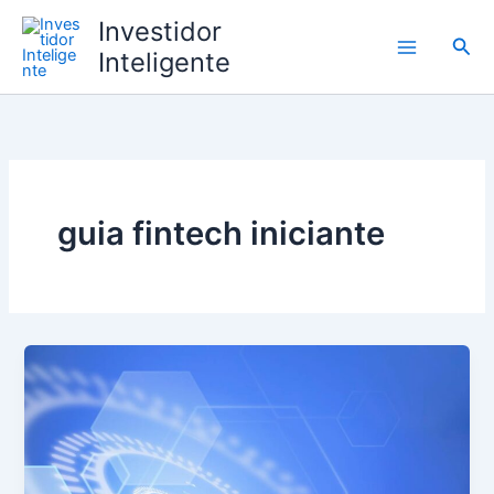
Ir
Investidor
para
Pesq
Inteligente
o
conteúdo
guia fintech iniciante