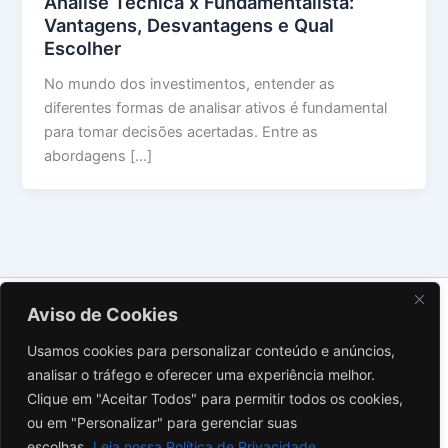
Análise Técnica x Fundamentalista:
Vantagens, Desvantagens e Qual
Escolher
No mundo dos investimentos, entender as
diferentes formas de analisar ativos é fundamental
para tomar decisões acertadas. Entre as
abordagens […]
Sobre Nós
Aviso de Cookies
Contato
Usamos cookies para personalizar conteúdo e anúncios,
Política de Privacidade
analisar o tráfego e oferecer uma experiência melhor.
Termos de Uso
Clique em "Aceitar Todos" para permitir todos os cookies,
Aviso Legal
ou em "Personalizar" para gerenciar suas
Instagram
escolhas.
Leia nossa Política de Privacidade