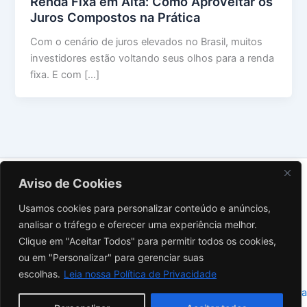
Renda Fixa em Alta: Como Aproveitar os
Juros Compostos na Prática
Com o cenário de juros elevados no Brasil, muitos
investidores estão voltando seus olhos para a renda
fixa. E com […]
Sobre Nós
Aviso de Cookies
Contato
Usamos cookies para personalizar conteúdo e anúncios,
Política de Privacidade
analisar o tráfego e oferecer uma experiência melhor.
Termos de Uso
Clique em "Aceitar Todos" para permitir todos os cookies,
Aviso Legal
ou em "Personalizar" para gerenciar suas
Instagram
escolhas.
Leia nossa Política de Privacidade
Copyright © 2026 Investidor Inteligente | Powered by
Tema Astra