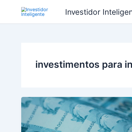
Ir
Investidor Intelige
para
o
conteúdo
investimentos para i