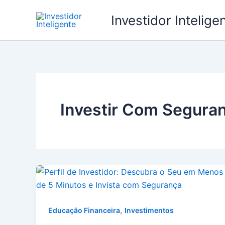
Ir
Investidor Intelige
para
o
conteúdo
Investir Com Segura
,
Educação Financeira
Investimentos