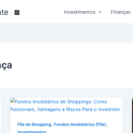
nte
Investimentos
Finanças
nça
,
,
FIIs de Shopping
Fundos Imobiliários (FIIs)
Investimentos