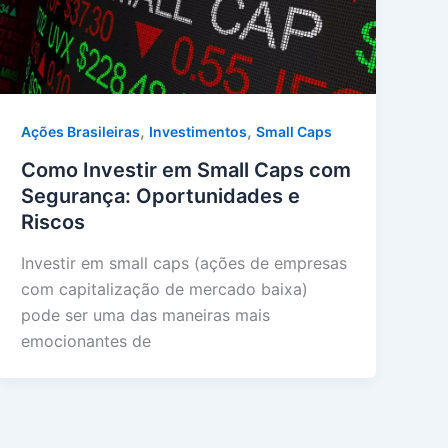
,
,
Ações Brasileiras
Investimentos
Small Caps
Como Investir em Small Caps com
Segurança: Oportunidades e
Riscos
Investir em small caps (ações de empresas
com capitalização de mercado baixa)
pode ser uma das maneiras mais
emocionantes de