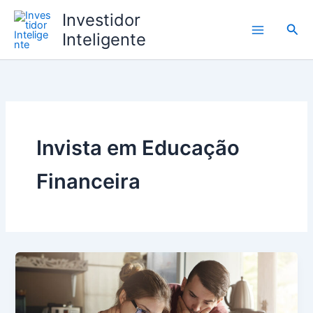
Ir
Investidor
para
Pesq
Inteligente
o
conteúdo
Invista em Educação
Financeira