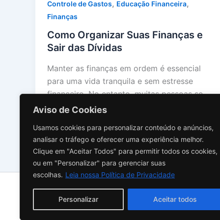
,
,
Controle de Gastos
Educação Financeira
Finanças
Como Organizar Suas Finanças e
Sair das Dívidas
Manter as finanças em ordem é essencial
para uma vida tranquila e sem estresse
financeiro. No entanto, muitas pessoas se
[…]
Aviso de Cookies
Usamos cookies para personalizar conteúdo e anúncios,
analisar o tráfego e oferecer uma experiência melhor.
Clique em "Aceitar Todos" para permitir todos os cookies,
ou em "Personalizar" para gerenciar suas
escolhas.
Leia nossa Política de Privacidade
Sobre N
Personalizar
Aceitar todos