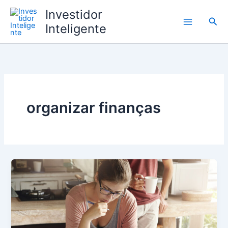
Ir
Investidor
para
Pesq
Inteligente
o
conteúdo
organizar finanças