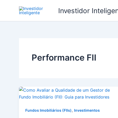
Ir
Investidor Intelige
para
o
conteúdo
Performance FII
,
Fundos Imobiliários (FIIs)
Investimentos