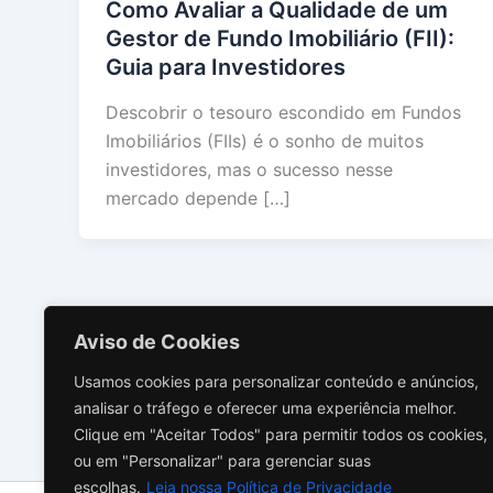
Como Avaliar a Qualidade de um
Gestor de Fundo Imobiliário (FII):
Guia para Investidores
Descobrir o tesouro escondido em Fundos
Imobiliários (FIIs) é o sonho de muitos
investidores, mas o sucesso nesse
mercado depende […]
Aviso de Cookies
Usamos cookies para personalizar conteúdo e anúncios,
analisar o tráfego e oferecer uma experiência melhor.
Clique em "Aceitar Todos" para permitir todos os cookies,
ou em "Personalizar" para gerenciar suas
escolhas.
Leia nossa Política de Privacidade