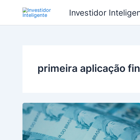
Ir
Investidor Intelige
para
o
conteúdo
primeira aplicação fi