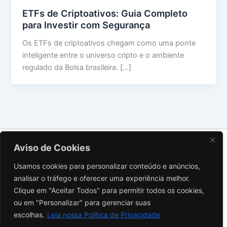
ETFs de Criptoativos: Guia Completo
para Investir com Segurança
Os ETFs de criptoativos chegam como uma ponte
inteligente entre o universo cripto e o ambiente
regulado da Bolsa brasileira. […]
Sobre Nós
Aviso de Cookies
Contato
Usamos cookies para personalizar conteúdo e anúncios,
Política de Privacidade
analisar o tráfego e oferecer uma experiência melhor.
Termos de Uso
Clique em "Aceitar Todos" para permitir todos os cookies,
Aviso Legal
ou em "Personalizar" para gerenciar suas
Instagram
escolhas.
Leia nossa Política de Privacidade