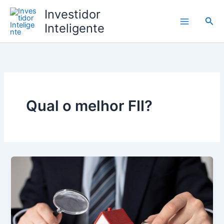
Ir
Investidor
para
Pesq
Inteligente
o
conteúdo
Qual o melhor FII?