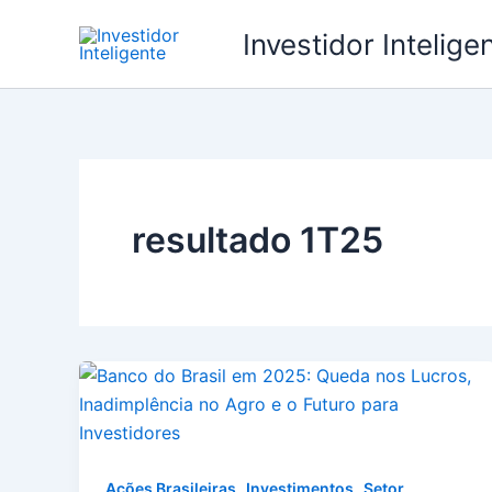
Ir
Investidor Intelige
para
o
conteúdo
resultado 1T25
,
,
Ações Brasileiras
Investimentos
Setor