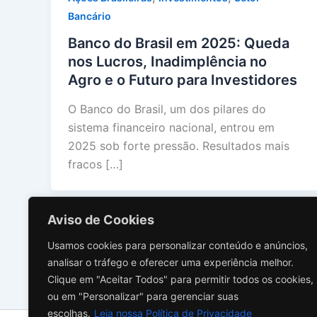
Bancário
Banco do Brasil em 2025: Queda
nos Lucros, Inadimplência no
Agro e o Futuro para Investidores
O Banco do Brasil, um dos pilares do
sistema financeiro nacional, entrou em
2025 sob forte pressão. Resultados mais
fracos […]
Aviso de Cookies
Usamos cookies para personalizar conteúdo e anúncios,
analisar o tráfego e oferecer uma experiência melhor.
Clique em "Aceitar Todos" para permitir todos os cookies,
ou em "Personalizar" para gerenciar suas
escolhas.
Leia nossa Política de Privacidade