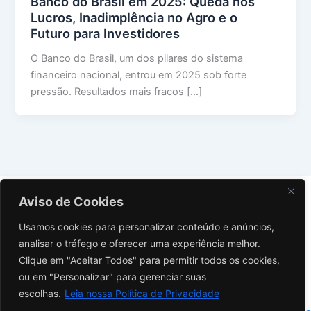
Banco do Brasil em 2025: Queda nos
Lucros, Inadimplência no Agro e o
Futuro para Investidores
O Banco do Brasil, um dos pilares do sistema
financeiro nacional, entrou em 2025 sob forte
pressão. Resultados mais fracos […]
Sobre Nós
Aviso de Cookies
Contato
Usamos cookies para personalizar conteúdo e anúncios,
Política de Privacidade
analisar o tráfego e oferecer uma experiência melhor.
Termos de Uso
Clique em "Aceitar Todos" para permitir todos os cookies,
Aviso Legal
ou em "Personalizar" para gerenciar suas
Instagram
escolhas.
Leia nossa Política de Privacidade