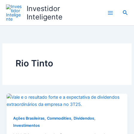
Ir
Investidor
para
Pesq
Inteligente
o
conteúdo
Rio Tinto
,
,
,
Ações Brasileiras
Commodities
Dividendos
Investimentos