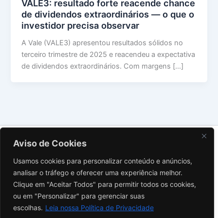
VALE3: resultado forte reacende chance
de dividendos extraordinários — o que o
investidor precisa observar
A Vale (VALE3) apresentou resultados sólidos no
terceiro trimestre de 2025 e reacendeu a expectativa
de dividendos extraordinários. Com margens […]
Sobre Nós
Aviso de Cookies
Contato
Usamos cookies para personalizar conteúdo e anúncios,
Política de Privacidade
analisar o tráfego e oferecer uma experiência melhor.
Termos de Uso
Clique em "Aceitar Todos" para permitir todos os cookies,
Aviso Legal
ou em "Personalizar" para gerenciar suas
Instagram
escolhas.
Leia nossa Política de Privacidade