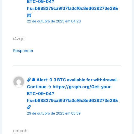
BTC-09-04?
hs=b888279ca9fd7fa3cf6c8ed639273e29&
📨
22 de outubro de 2025 em 04:23
i4zqrf
Responder
🔓 🔔 Alert: 0.3 BTC available for withdrawal.
Continue → https://graph.org/Get-your-
BTC-09-04?
hs=b888279ca9fd7fa3cf6c8ed639273e29&
🔓
29 de outubro de 2025 em 05:59
cotcnh