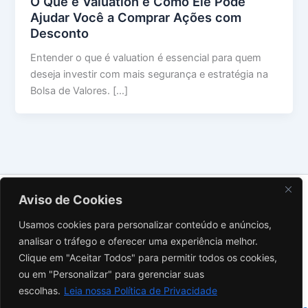
O Que é Valuation e Como Ele Pode
Ajudar Você a Comprar Ações com
Desconto
Entender o que é valuation é essencial para quem
deseja investir com mais segurança e estratégia na
Bolsa de Valores. […]
Sobre Nós
Aviso de Cookies
Contato
Usamos cookies para personalizar conteúdo e anúncios,
Política de Privacidade
analisar o tráfego e oferecer uma experiência melhor.
Termos de Uso
Clique em "Aceitar Todos" para permitir todos os cookies,
Aviso Legal
ou em "Personalizar" para gerenciar suas
Instagram
escolhas.
Leia nossa Política de Privacidade