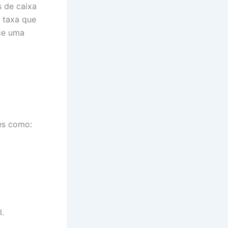
s de caixa
 taxa que
ece uma
es como:
l.