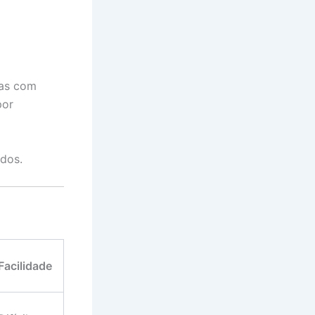
sas com
por
dos.
Facilidade