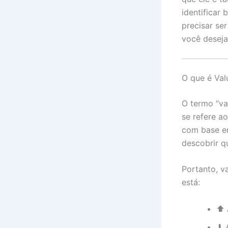
identificar
precisar se
você deseja 
O que é Val
O termo “val
se refere a
com base em
descobrir q
Portanto, v
está:
⬆ 
⬇ A