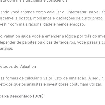
ista com mais disciplina e consciência.
ando você entende como calcular ou interpretar um valuati
scetível a boatos, modismos e oscilações de curto prazo.
vestir com mais racionalidade e menos emoção.
 o valuation ajuda você a entender a lógica por trás do inv
epender de palpites ou dicas de terceiros, você passa a co
análise.
Métodos de Valuation
ias formas de calcular o valor justo de uma ação. A seguir
métodos que os analistas e investidores costumam utilizar:
 Caixa Descontado (DCF)