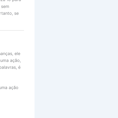
o sem
rtanto, se
nanças, ele
o uma ação,
alavras, é
 uma ação