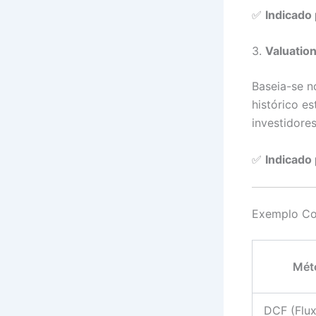
✅
Indicado 
3.
Valuatio
Baseia-se n
histórico es
investidore
✅
Indicado 
Exemplo Co
Mét
DCF (Flu