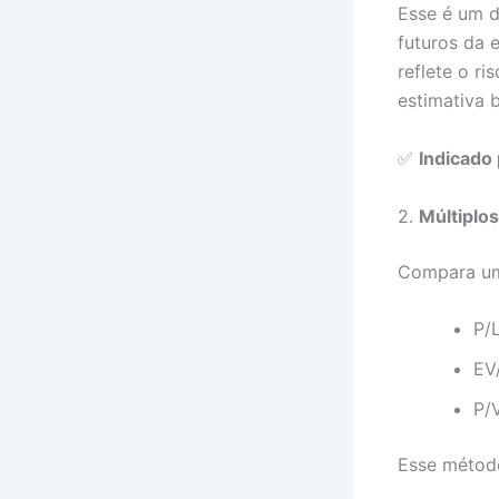
Esse é um d
futuros da 
reflete o r
estimativa 
✅
Indicado 
2.
Múltiplo
Compara um
P/
EV
P/
Esse método