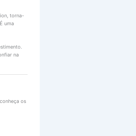
on, torna-
 É uma
estimento.
nfiar na
, conheça os