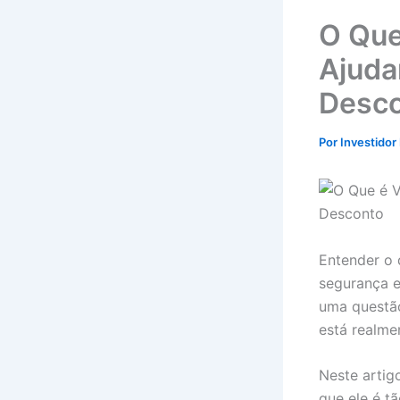
O Que
Ajuda
Desc
Por
Investidor
Entender o 
segurança e
uma questão
está realme
Neste artig
que ele é t