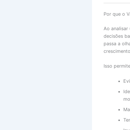
Por que o V
Ao analisar
decisões ba
passa a olha
crescimento
Isso permite
Ev
Id
mo
Ma
Te