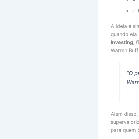
✅ N
A ideia é s
quando ela 
Investing
, 
Warren Buff
“O p
Warr
Além disso,
supervalori
para quem b