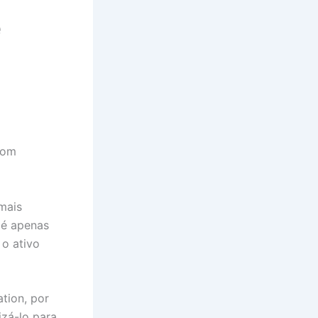
e
mais
 é apenas
 o ativo
ation, por
izá-lo para