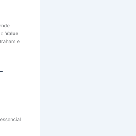
ende
ado
Value
 Graham e
 —
essencial