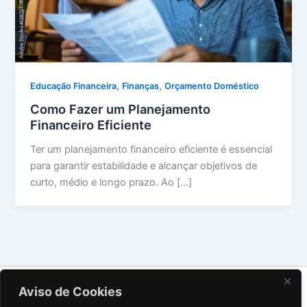
,
,
Educação Financeira
Finanças
Orçamento Doméstico
Como Fazer um Planejamento
Financeiro Eficiente
Ter um planejamento financeiro eficiente é essencial
para garantir estabilidade e alcançar objetivos de
curto, médio e longo prazo. Ao […]
Sobre Nós
Aviso de Cookies
Contato