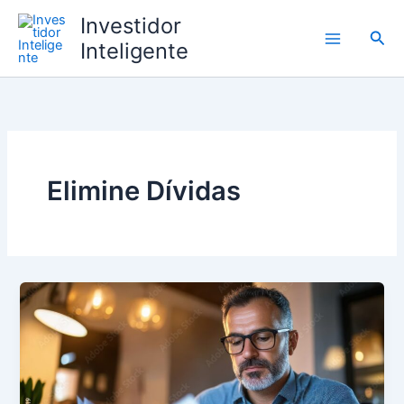
Ir
Investidor
para
Pesq
Inteligente
o
conteúdo
Elimine Dívidas