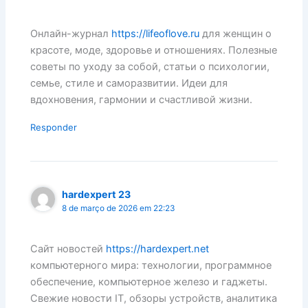
Онлайн-журнал
https://lifeoflove.ru
для женщин о
красоте, моде, здоровье и отношениях. Полезные
советы по уходу за собой, статьи о психологии,
семье, стиле и саморазвитии. Идеи для
вдохновения, гармонии и счастливой жизни.
Responder
hardexpert 23
8 de março de 2026 em 22:23
Сайт новостей
https://hardexpert.net
компьютерного мира: технологии, программное
обеспечение, компьютерное железо и гаджеты.
Свежие новости IT, обзоры устройств, аналитика