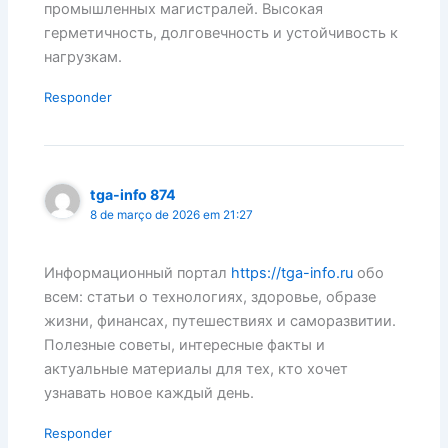
промышленных магистралей. Высокая
герметичность, долговечность и устойчивость к
нагрузкам.
Responder
tga-info 874
8 de março de 2026 em 21:27
Информационный портал
https://tga-info.ru
обо
всем: статьи о технологиях, здоровье, образе
жизни, финансах, путешествиях и саморазвитии.
Полезные советы, интересные факты и
актуальные материалы для тех, кто хочет
узнавать новое каждый день.
Responder