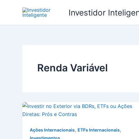
Ir
Investidor Intelige
para
o
conteúdo
Renda Variável
,
,
Ações Internacionais
ETFs Internacionais
Investimentos