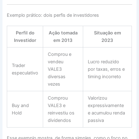
Exemplo prático: dois perfis de investidores
Perfil do
Ação tomada
Situação em
Investidor
em 2013
2023
Comprou e
vendeu
Lucro reduzido
Trader
VALE3
por taxas, erros e
especulativo
diversas
timing incorreto
vezes
Comprou
Valorizou
Buy and
VALE3 e
expressivamente
Hold
reinvestiu os
e acumulou renda
dividendos
passiva
Esse exemplo mostra, de forma simples, como o foco no