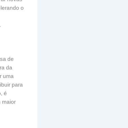
elerando o
.
osa de
ira da
er uma
ibuir para
, é
m maior