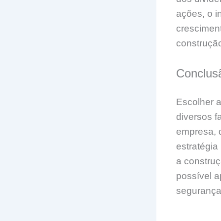
ações, o i
cresciment
construção
Conclus
Escolher a
diversos f
empresa, d
estratégia
a construç
possível a
seguranç