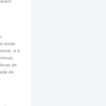
 serem
e
ção pode
mente, e é
presas
doras de
dade de