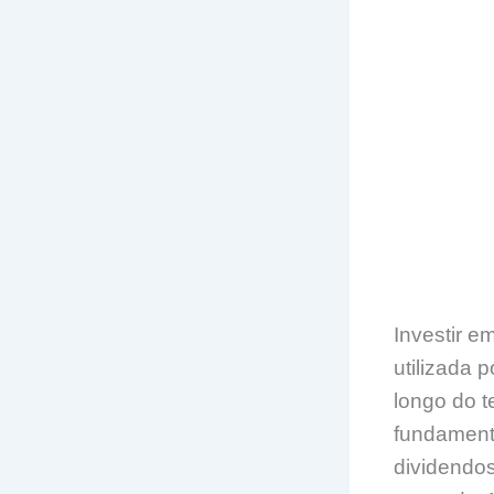
Investir e
utilizada 
longo do t
fundamenta
dividendo