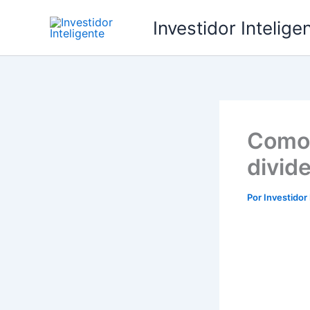
Ir
Investidor Intelige
para
o
conteúdo
Como 
divid
Por
Investidor