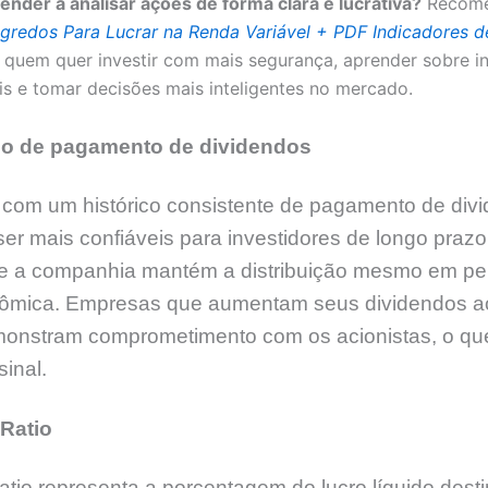
ender a analisar ações de forma clara e lucrativa?
Recome
gredos Para Lucrar na Renda Variável + PDF Indicadores d
a quem quer investir com mais segurança, aprender sobre i
s e tomar decisões mais inteligentes no mercado.
co de pagamento de dividendos
com um histórico consistente de pagamento de div
er mais confiáveis para investidores de longo prazo.
 se a companhia mantém a distribuição mesmo em pe
nômica. Empresas que aumentam seus dividendos a
onstram comprometimento com os acionistas, o qu
sinal.
Ratio
atio representa a porcentagem do lucro líquido dest