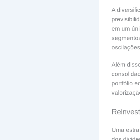
A diversif
previsibil
em um únic
segmentos
oscilaçõe
Além diss
consolida
portfólio 
valorizaçã
Reinvest
Uma estrat
dos divide