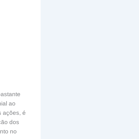
bastante
ial ao
s ações, é
ição dos
nto no