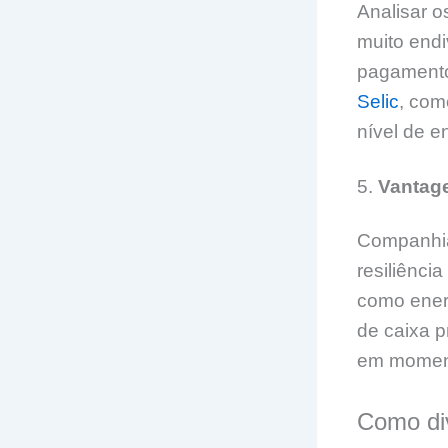
Analisar o
muito endi
pagamento
Selic
, com
nível de e
5.
Vantage
Companhia
resiliênci
como ener
de caixa 
em moment
Como div