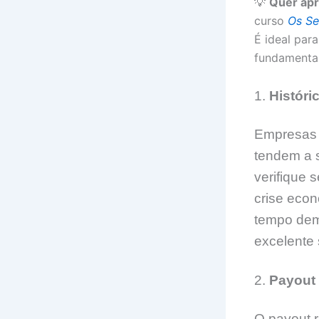
💡
Quer apr
curso
Os Se
É ideal par
fundamentai
1.
Históri
Empresas 
tendem a s
verifique
crise eco
tempo dem
excelente 
2.
Payout 
O payout r