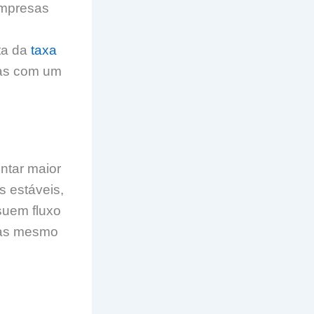
Empresas
ta da
taxa
sas com um
ntar maior
s estáveis,
suem fluxo
tas mesmo