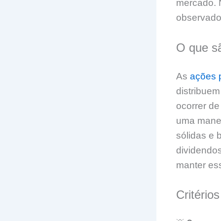
mercado. N
observados
O que s
As
ações 
distribuem
ocorrer de
uma manei
sólidas e
dividendos
manter ess
Critério