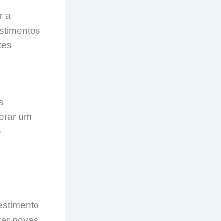
r a
estimentos
tes
s
erar um
e
vestimento
rar novas