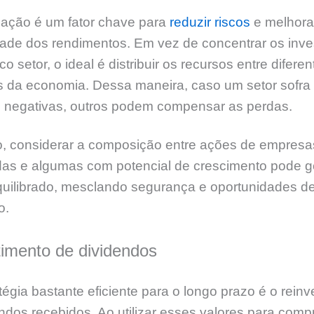
icação é um fator chave para
reduzir riscos
e melhora
idade dos rendimentos. Em vez de concentrar os inv
o setor, o ideal é distribuir os recursos entre diferen
 da economia. Dessa maneira, caso um setor sofra
s negativas, outros podem compensar as perdas.
o, considerar a composição entre ações de empresa
das e algumas com potencial de crescimento pode g
equilibrado, mesclando segurança e oportunidades d
o.
imento de dividendos
égia bastante eficiente para o longo prazo é o rein
ndos recebidos. Ao utilizar esses valores para comp