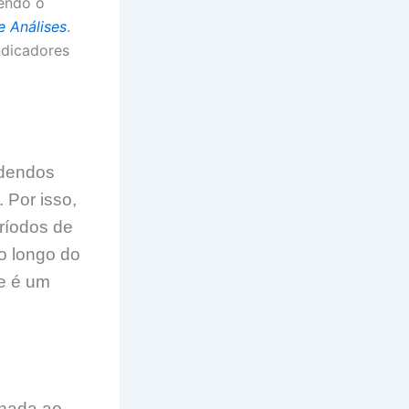
ndo o
e Análises
.
ndicadores
idendos
 Por isso,
ríodos de
o longo do
e é um
inada ao