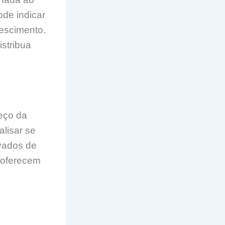
ode indicar
rescimento.
istribua
reço da
alisar se
evados de
 oferecem