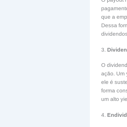
pagamento 
que a empr
Dessa form
dividendo
3.
Dividen
O dividend
ação. Um y
ele é sust
forma con
um alto yi
4.
Endivid