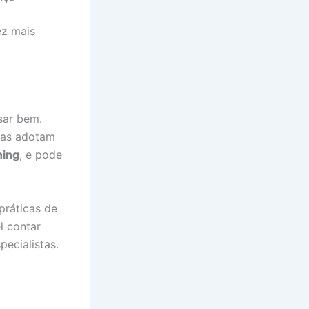
ez mais
sar bem.
enas adotam
ing
, e pode
 práticas de
l contar
pecialistas.