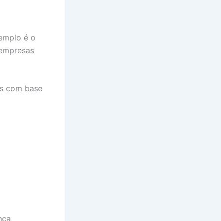
emplo é o
 empresas
vos com base
nça