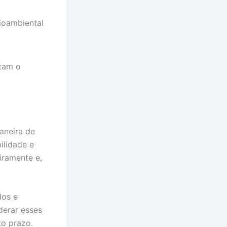
ioambiental
itam o
aneira de
ilidade e
iramente e,
dos e
derar esses
to prazo.