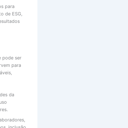
os para
to de ESG,
esultados
e pode ser
ervem para
áveis,
ades da
 uso
res.
aboradores,
os, inclusão