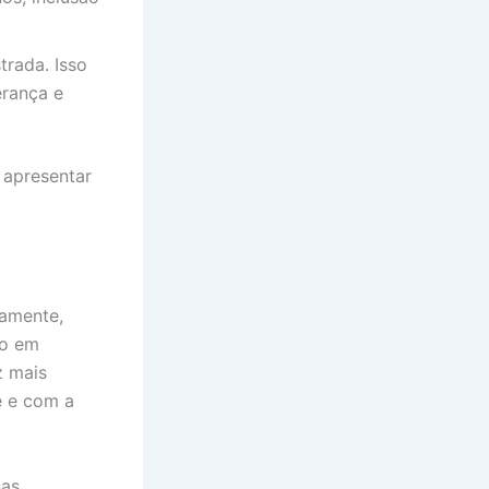
rada. Isso
erança e
 apresentar
ramente,
do em
z mais
e e com a
sas