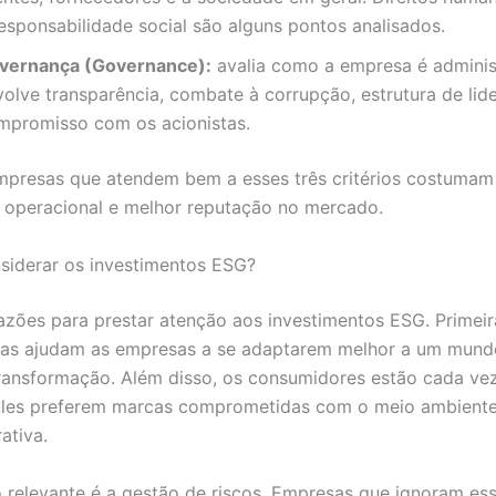
responsabilidade social são alguns pontos analisados.
vernança (Governance):
avalia como a empresa é administ
volve transparência, combate à corrupção, estrutura de lid
mpromisso com os acionistas.
mpresas que atendem bem a esses três critérios costumam
 operacional e melhor reputação no mercado.
siderar os investimentos ESG?
azões para prestar atenção aos investimentos ESG. Primei
icas ajudam as empresas a se adaptarem melhor a um mun
ransformação. Além disso, os consumidores estão cada ve
 Eles preferem marcas comprometidas com o meio ambient
ativa.
 relevante é a gestão de riscos. Empresas que ignoram es