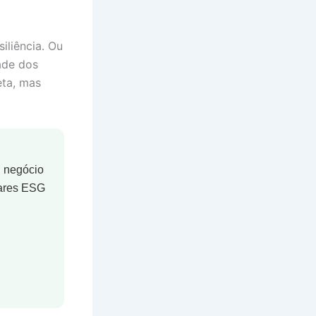
liência. Ou
ade dos
eta, mas
u negócio
lares ESG