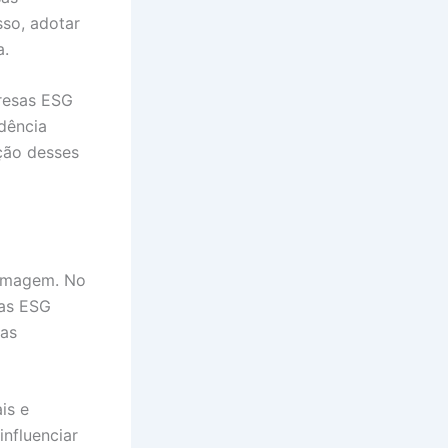
sso, adotar
a.
presas ESG
dência
ção desses
 imagem. No
cas ESG
sas
is e
influenciar