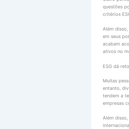
questões po
critérios E
Além disso,
em seus por
acabam acom
ativos no m
ESG dá reto
Muitas pes
entanto, d
tendem a te
empresas co
Além disso, 
internaciona