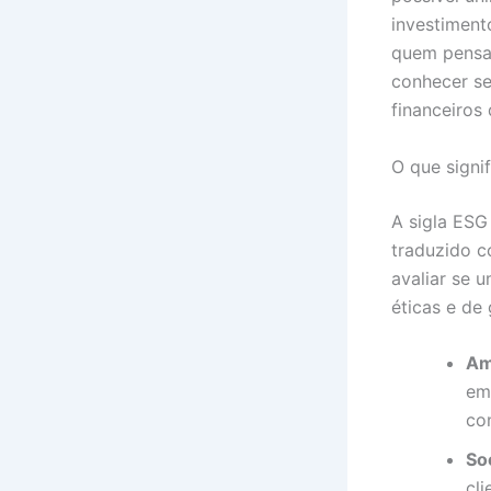
investiment
quem pensa 
conhecer se
financeiros 
O que signi
A sigla ESG
traduzido 
avaliar se 
éticas e de
Am
em
con
Soc
cl