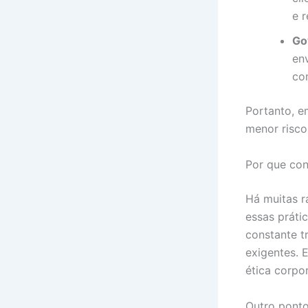
e 
Go
en
co
Portanto, e
menor risco
Por que con
Há muitas r
essas prát
constante t
exigentes.
ética corpor
Outro ponto