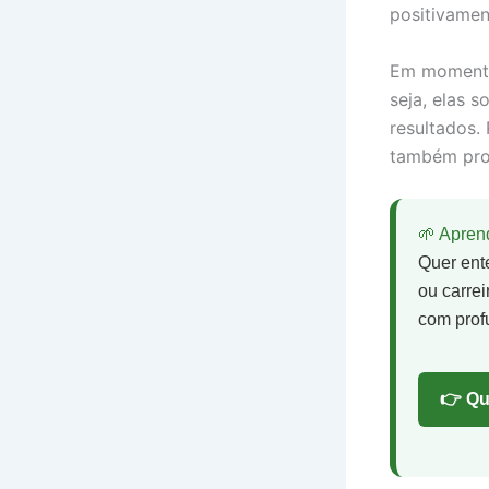
positivamen
Em momento
seja, elas 
resultados.
também prot
🌱 Apre
Quer ent
ou carre
com prof
👉 Qu