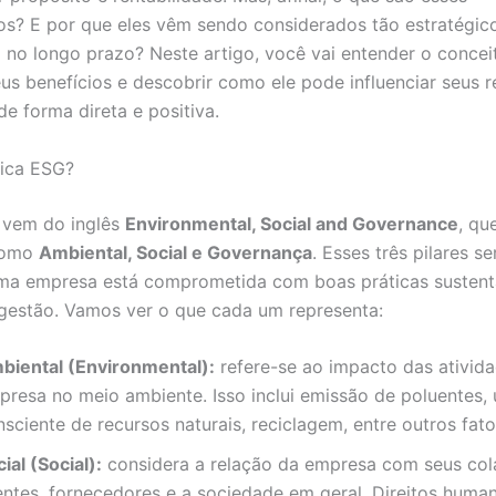
os? E por que eles vêm sendo considerados tão estratégic
no longo prazo? Neste artigo, você vai entender o concei
us benefícios e descobrir como ele pode influenciar seus r
de forma direta e positiva.
fica ESG?
 vem do inglês
Environmental, Social and Governance
, qu
como
Ambiental, Social e Governança
. Esses três pilares s
uma empresa está comprometida com boas práticas sustent
 gestão. Vamos ver o que cada um representa:
biental (Environmental):
refere-se ao impacto das ativid
presa no meio ambiente. Isso inclui emissão de poluentes,
sciente de recursos naturais, reciclagem, entre outros fato
ial (Social):
considera a relação da empresa com seus col
ientes, fornecedores e a sociedade em geral. Direitos human