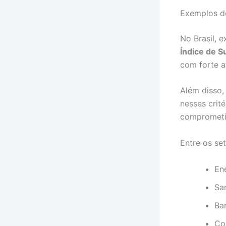
Exemplos de
No Brasil, 
Índice de S
com forte a
Além disso,
nesses crit
comprometid
Entre os se
En
Sa
Ba
Co