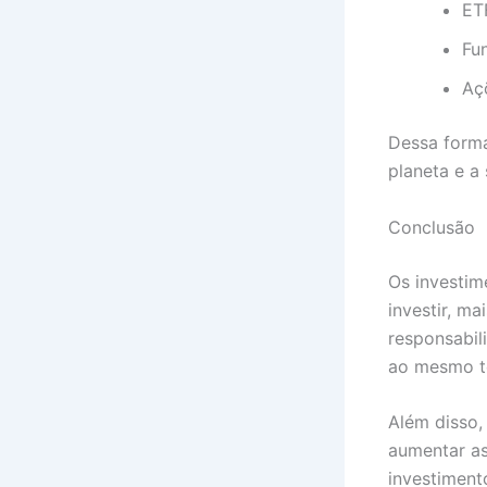
ET
Fu
Aç
Dessa forma
planeta e a
Conclusão
Os investim
investir, m
responsabil
ao mesmo t
Além disso,
aumentar as
investiment