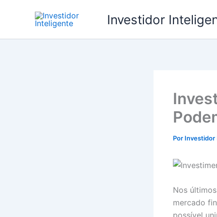
Ir
Investidor Intelige
para
o
conteúdo
Inves
Podem
Por
Investidor
Nos últimos
mercado fin
possível uni