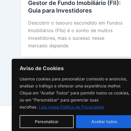
Gestor de Fundo Imobiliário (FII):
Guia para Investidores
Descobrir o tesouro escondido em Fundos
Imobiliários (FIIs) é o sonho de muitos
investidores, mas o sucesso nesse
mercado depende
Aviso de Cookies
Usamos cookies para personalizar conteúdo e anúncios,
←
Previous
analisar o tráfego e oferecer uma experiência melhor.
Clique em "Aceitar Todos" para permitir todos os cookies,
ou em "Personalizar" para gerenciar suas
escolhas.
Leia nossa Política de Privacidade
Sobre N
Personalizar
Aceitar todos