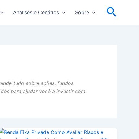
Pesqu
Análises e Cenários
Sobre
prende tudo sobre ações, fundos
ados para ajudar você a investir com