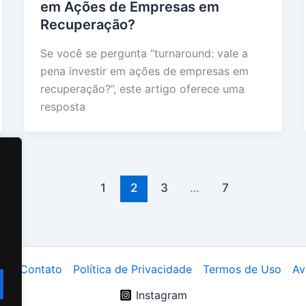
em Ações de Empresas em
Recuperação?
Se você se pergunta “turnaround: vale a
pena investir em ações de empresas em
recuperação?”, este artigo oferece uma
resposta
1
2
3
…
7
ós
Contato
Política de Privacidade
Termos de Uso
Av
Instagram