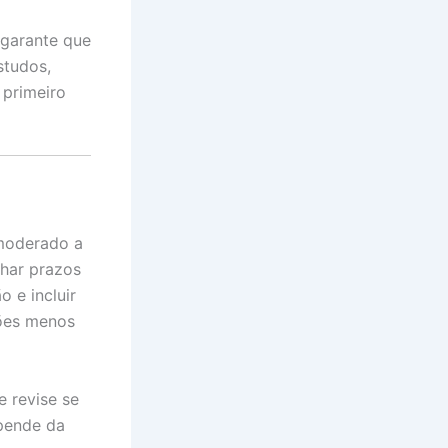
 garante que
studos,
 primeiro
 moderado a
nhar prazos
o e incluir
ções menos
 revise se
epende da