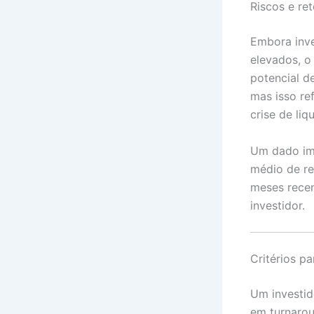
Riscos e re
Embora inve
elevados, o
potencial d
mas isso re
crise de liq
Um dado im
médio de r
meses recen
investidor.
Critérios pa
Um investid
em turnarou