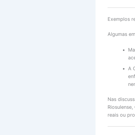
Exemplos re
Algumas emp
Ma
ac
A O
en
ne
Nas discus
Riosulense,
reais ou pr