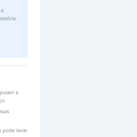
 e
istória.
 pulam a
ço.
esas
o pode levar