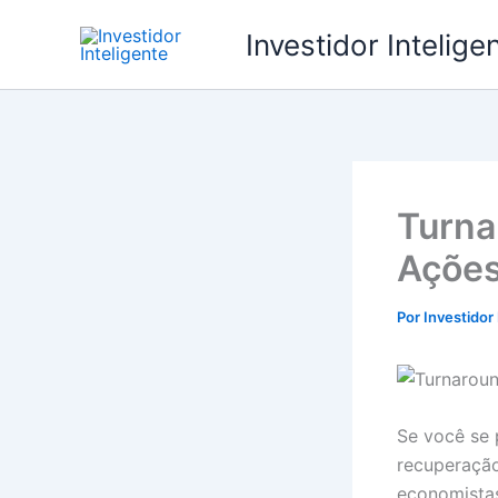
Ir
Investidor Intelige
para
o
conteúdo
Turna
Ações
Por
Investidor
Se você se 
recuperação
economistas