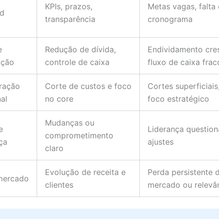
KPIs, prazos,
Metas vagas, falta
nd
transparência
cronograma
e
Redução de dívida,
Endividamento cre
ação
controle de caixa
fluxo de caixa frac
ração
Corte de custos e foco
Cortes superficiais
al
no core
foco estratégico
Mudanças ou
e
Liderança questio
comprometimento
ça
ajustes
claro
Evolução de receita e
Perda persistente 
mercado
clientes
mercado ou relevâ