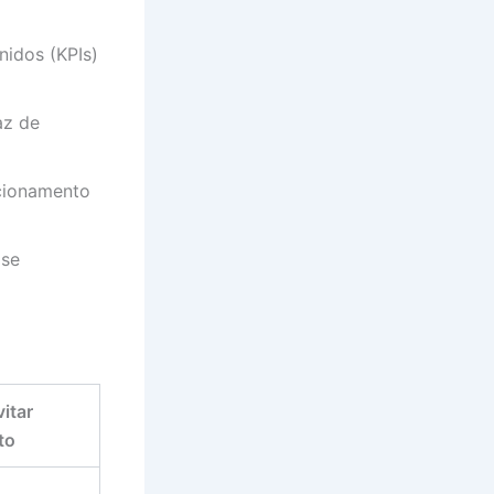
nidos (KPIs)
az de
ecionamento
 se
vitar
to