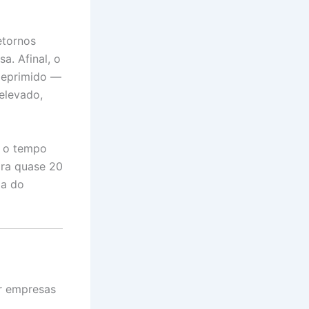
etornos
a. Afinal, o
 deprimido —
elevado,
, o tempo
ra quase 20
ia do
ar empresas