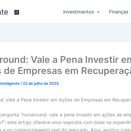
nte
Investimentos
Finanças
round: Vale a Pena Investir e
 de Empresas em Recuperaç
 Inteligente
/
22 de julho de 2025
pergunta “turnaround: vale a pena investir em ações de e
?”, este artigo oferece uma resposta com base na experiê
 e no comportamento real do mercado. Aqui, explico com