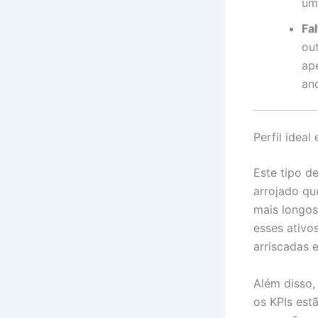
um
Fal
ou
ap
an
Perfil idea
Este tipo d
arrojado qu
mais longos.
esses ativo
arriscadas 
Além disso,
os KPIs est