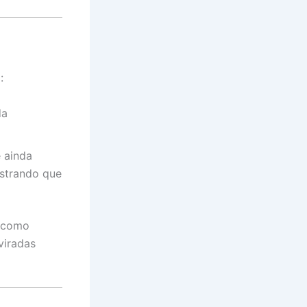
:
da
e ainda
ustrando que
s como
viradas