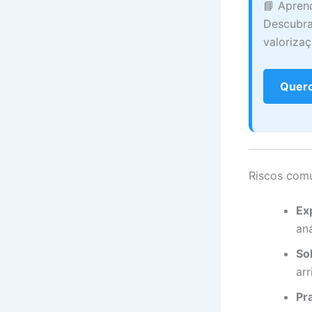
📘 Apren
Descubra
valorizaç
Quero
Riscos comu
Ex
an
So
arr
Pr