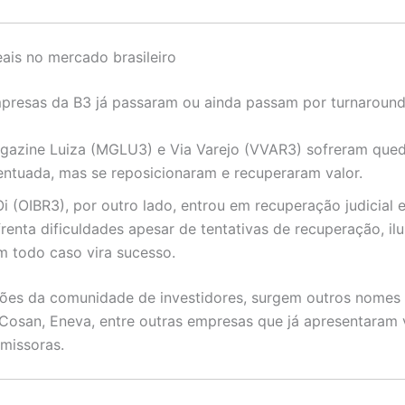
ais no mercado brasileiro
resas da B3 já passaram ou ainda passam por turnaround
gazine Luiza (MGLU3) e Via Varejo (VVAR3) sofreram que
entuada, mas se reposicionaram e recuperaram valor
.
i (OIBR3), por outro lado, entrou em recuperação judicial 
frenta dificuldades apesar de tentativas de recuperação, il
m todo caso vira sucesso.
sões da comunidade de investidores, surgem outros nome
 Cosan, Eneva, entre outras empresas que já apresentaram 
omissoras
.