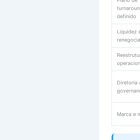
turnarou
definido
Liquidez 
renegoci
Reestrutu
operacion
Diretoria 
governan
Marca e 