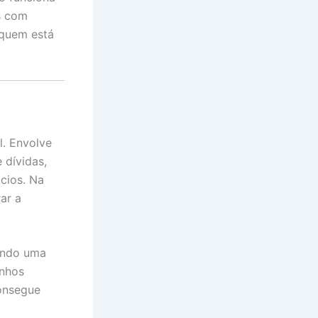
s com
 quem está
l. Envolve
 dívidas,
cios. Na
rar a
uando uma
anhos
consegue