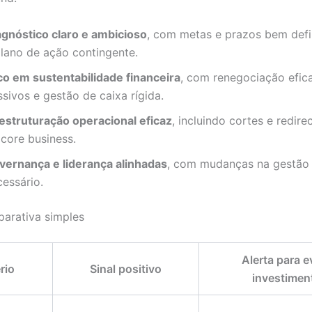
agnóstico claro e ambicioso
, com metas e prazos bem defi
plano de ação contingente
.
co em sustentabilidade financeira
, com renegociação efic
ssivos e gestão de caixa rígida
.
estruturação operacional eficaz
, incluindo cortes e redir
 core business
.
vernança e liderança alinhadas
, com mudanças na gestão
cessário
.
arativa simples
Alerta para e
rio
Sinal positivo
investimen