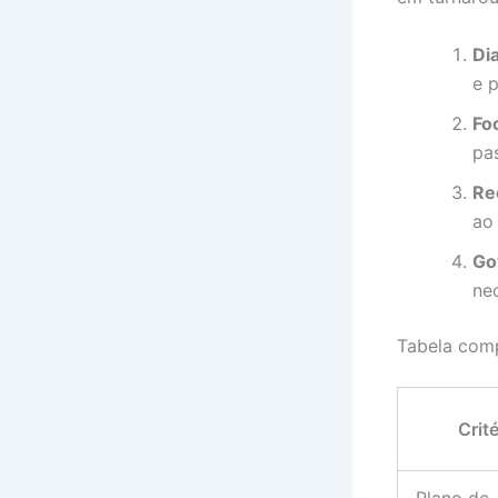
Di
e 
Fo
pa
Re
ao
Go
ne
Tabela comp
Crité
Plano de