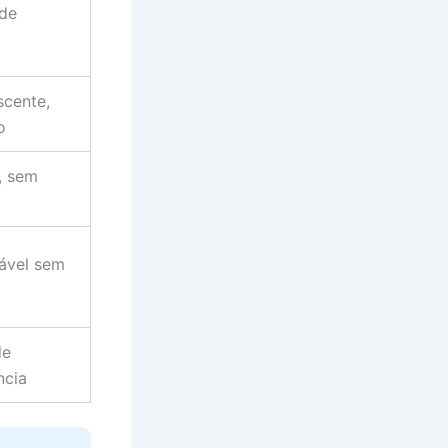
 de
scente,
o
, sem
nável sem
de
ncia